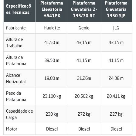
Plataforma
Plataforma
Plataforma
Especificaçõ
Elevatória
Elevatória Z-
Elevatória
es Técnicas
HA41PX
135/70 RT
1350 SJP
Fabricante
Haulotte
Genie
JLG
Altura de
41,50 m
43,15 m
43,15 m
Trabalho
Altura da
39,50 m
41,15 m
41,15 m
Plataforma
Alcance
19,80 m
21,26m
24,38 m
Horizontal
Peso da
23.100 kg
20.502 kg
20.411 kg
Plataforma
Capacidade de
230 kg
272 kg
227 kg
Carga
Motor
Diesel
Diesel
Diesel