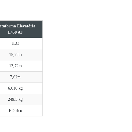
ataforma Elevatória
E450 AJ
JLG
15,72m
13,72m
7,62m
6.010 kg
249,5 kg
Elétrico