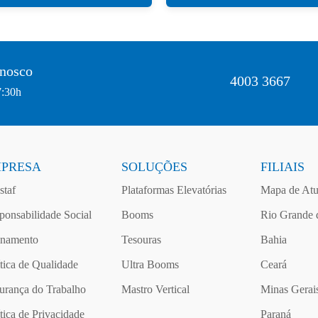
onosco
4003 3667
7:30h
PRESA
SOLUÇÕES
FILIAIS
staf
Plataformas Elevatórias
Mapa de Atu
ponsabilidade Social
Booms
Rio Grande 
inamento
Tesouras
Bahia
ítica de Qualidade
Ultra Booms
Ceará
urança do Trabalho
Mastro Vertical
Minas Gerai
ítica de Privacidade
Paraná