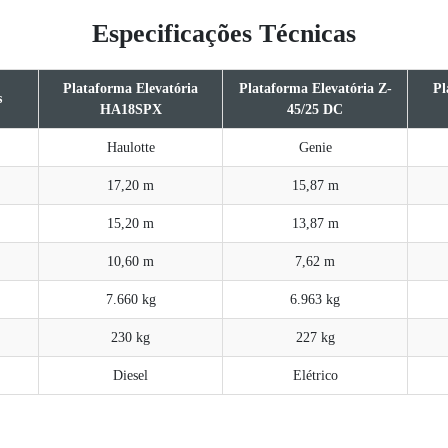
Especificações Técnicas
Plataforma Elevatória
Plataforma Elevatória Z-
Pl
s
HA18SPX
45/25 DC
Haulotte
Genie
17,20 m
15,87 m
15,20 m
13,87 m
10,60 m
7,62 m
7.660 kg
6.963 kg
230 kg
227 kg
Diesel
Elétrico