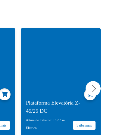
Plataforma Elevatória Z-
Plataforma
45/25 DC
60/34 RT
Altura de trabalho: 15,87 m
Altura de trabal
 mais
Saiba mais
Elétrico
Diesel