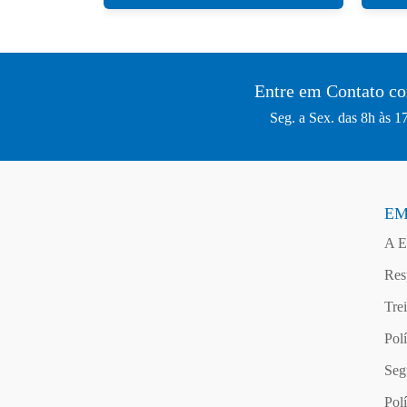
Entre em Contato c
Seg. a Sex. das 8h às 1
EM
A E
Res
Tre
Pol
Seg
Pol