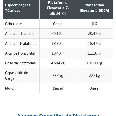
Plataforma
Especificações
Plataforma
Elevatória Z-
Técnicas
Elevatória 600AJ
60/34 RT
Fabricante
Genie
JLG
Altura de Trabalho
20,10 m
20,47 m
Altura da Plataforma
18,30 m
18,47 m
Alcance Horizontal
10,40 m
12,10 m
Peso da Plataforma
4.504 kg
10.088 kg
Capacidade de
227 kg
227 kg
Carga
Motor
Diesel
Diesel