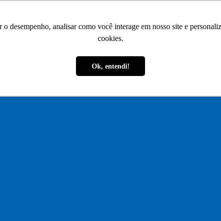
r o desempenho, analisar como você interage em nosso site e personaliza
cookies.
Ok, entendi!
atória
om segurança total.