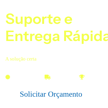
Elevatória
Suporte e
Entrega Rápid
Com a Locação de Plataforma Elevatória, você
alcança mais, sempre com segurança total.
A solução certa
para elevar seu projeto ao
próximo nível.
Certificado IPAF
Frete Próprio
+45 Anos 
Solicitar Orçamento