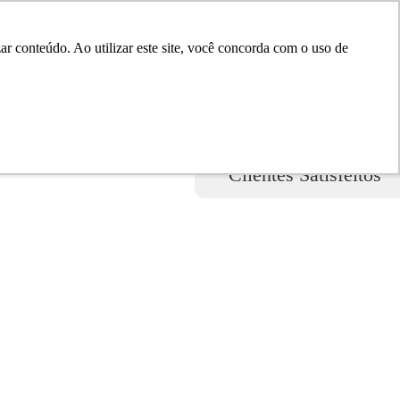
r conteúdo. Ao utilizar este site, você concorda com o uso de
0
20.000+
Clientes Satisfeitos