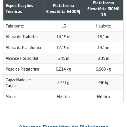
Plataforma
Especificações
Plataforma
Elevatória SIGMA
Técnicas
Elevatória E400AJ
16
Fabricante
JLG
Haulotte
Altura de Trabalho
14,19 m
16,1 m
Altura da Plataforma
12,19 m
14,1 m
Alcance Horizontal
6,45 m
8,35 m
Peso da Plataforma
6.214 kg
6.900 kg
Capacidade de
227 kg
230 kg
Carga
Motor
Elétrico
Elétrico