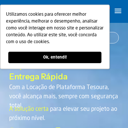
0
Utilizamos cookies para oferecer melhor
experiência, melhorar o desempenho, analisar
como você interage em nosso site e personalizar
conteúdo. Ao utilizar este site, você concorda
Líder em Locação de Plataforma Tesoura
com o uso de cookies.
Locação de Plataforma
Tesoura
Ok, entendi!
Suporte e
Entrega Rápida
Com a Locação de Plataforma Tesoura,
você alcança mais, sempre com segurança
total.
A solução certa
para elevar seu projeto ao
próximo nível.