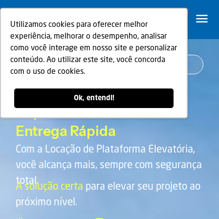
0
Utilizamos cookies para oferecer melhor
experiência, melhorar o desempenho, analisar
como você interage em nosso site e personalizar
conteúdo. Ao utilizar este site, você concorda
Líder em Locação de Plataforma Elevatória
com o uso de cookies.
Locação de Plataforma
Elevatória
Ok, entendi!
Suporte e
Entrega Rápida
Com a Locação de Plataforma Elevatória,
você alcança mais, sempre com segurança
total.
A solução certa
para elevar seu projeto ao
próximo nível.